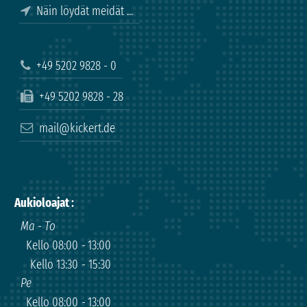
Näin löydät meidät ...
+49 5202 9828 - 0
+49 5202 9828 - 28
mail@kickert.de
Aukioloajat
:
Ma - To
Kello 08:00
-
13:00
Kello 13:30
-
15:30
Pe
Kello 08:00
-
13:00