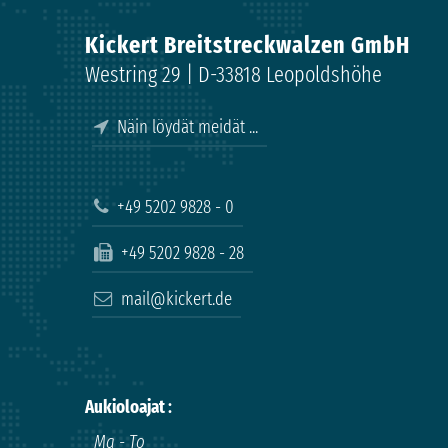
Kickert Breitstreckwalzen GmbH
Westring 29 |
D-33818 Leopoldshöhe
Näin löydät meidät ...
+49 5202 9828 - 0
+49 5202 9828 - 28
mail@kickert.de
Aukioloajat
:
Ma - To