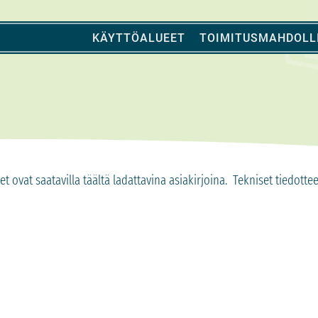
KÄYTTÖALUEET
TOIMITUSMAHDOLL
 ovat saatavilla täältä ladattavina asiakirjoina. Tekniset tiedotte