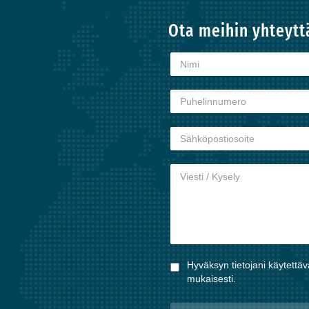
Ota meihin yhteytt
Hyväksyn tietojani käytettä
mukaisesti.