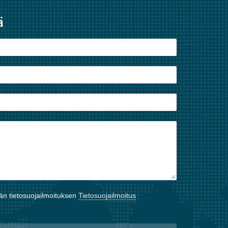
ä
vän tietosuojailmoituksen
Tietosuojailmoitus