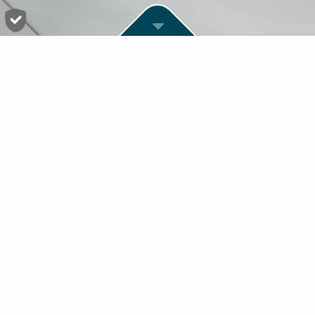
VÄHEMMÄN ON ENEMMÄN.
Lyhyestä virsi kaunis, sillä meidän saavutuksemme
puhuvat puolestaan:
Teemme korkealaatuisia levitysteloja, jotka valmistetaan
äärimmäisellä tarkkuudella ja yksilöllisesti – siihen ovat