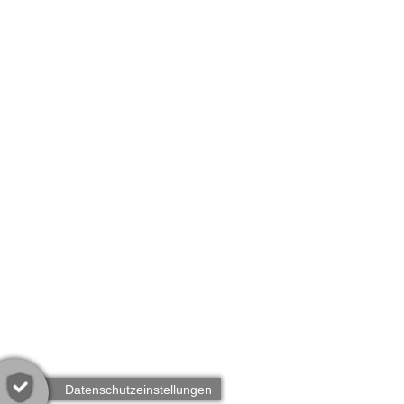
Ich bin mit der Verwendung meiner Daten gemäß dem
Datenschutzhinweis
einverstanden.
Senden
©
Datenschutzerklärung
·
Impressum
Datenschutzeinstellungen