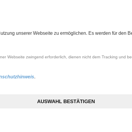
utzung unserer Webseite zu ermöglichen. Es werden für den Bet
ner Webseite zwingend erforderlich, dienen nicht dem Tracking und bed
nschutzhinweis
.
n für unsere Datenverarbeitung im Allgemeinen, im Rahmen eines 
-Mail oder Telefon sowie für die Nutzung unseres gesamten Onli
AUSWAHL BESTÄTIGEN
 bei. Die Erhebung und Verarbeitung Ihrer personenbezogenen D
chtlichen Vorschriften, insbesondere der Datenschutzgrundveror
schutz-Grundverordnung (DS
GVO) ist:
‑