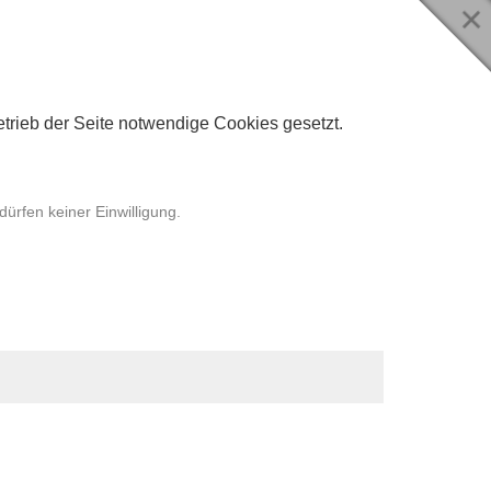
rieb der Seite notwendige Cookies gesetzt.
ürfen keiner Einwilligung.
Aufrufs unserer
ne-Angebots
aten geschieht
dnung (DSGVO).