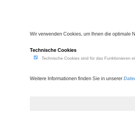
Wir verwenden Cookies, um Ihnen die optimale N
DATEN­SCHUTZ­ERKLÄRUNG
Technische Cookies
Technische Cookies sind für das Funktionieren ei
Weitere Informationen finden Sie in unserer
Date
Die nachfolgenden Datenschutzhinweise gelte
Website und bei einer Kontaktaufnahme per E
(nachfolgend auch "Website").
Wir messen dem Datenschutz große Bedeutung
unter Beachtung der geltenden datenschutzre
Verantwortlicher gemäß Art. 4 Nr. 7 EU-Daten